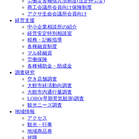
労働災害補償共済制度(法定外労災)
商工会議所会員向け保険制度
アクサ生命会議所会員向け
経営支援
中小企業相談所の紹介
経営安定特別相談室
税務・記帳指導
各種融資制度
マル経融資
労働保険
各種補助金・助成金
調査研究
空き店舗調査
大館市経済動向調査
大館市内通行量調査
LOBO(早期景気観測)調査
観光ニーズ調査
地域情報
アクセス
観光・行事
地域商品券
就職