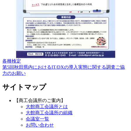
各種検定
投
第5回秋田県内におけるIT/DXの導入実態に関する調査ご協
稿
力のお願い
ナ
サイトマップ
ビ
ゲ
【商工会議所のご案内】
大館商工会議所とは
ー
大館商工会議所の組織
シ
会議室一覧
お問い合わせ
ョ