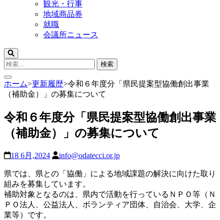
観光・行事
地域商品券
就職
会議所ニュース
検
索:
ホーム
>
更新履歴
>
令和６年度分「県民提案型協働創出事業
（補助金）」の募集について
令和６年度分「県民提案型協働創出事業
（補助金）」の募集について
18 6月,2024
info@odatecci.or.jp
県では、県との「協働」による地域課題の解決に向けた取り
組みを募集しています。
補助対象となるのは、県内で活動を行っているＮＰＯ等（Ｎ
ＰＯ法人、公益法人、ボランティア団体、自治会、大学、企
業等）です。