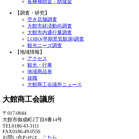
各種補助金・助成金
【調査・研究】
空き店舗調査
大館市経済動向調査
大館市内通行量調査
LOBO(早期景気観測)調査
観光ニーズ調査
【地域情報】
アクセス
観光・行事
地域商品券
就職
大館商工会議所ニュース
大館商工会議所
〒017‐0044
大館市御成町2丁目8番14号
TEL0186‐43‐3111
FAX0186‐49‐0556
お問い合わせは
こちら